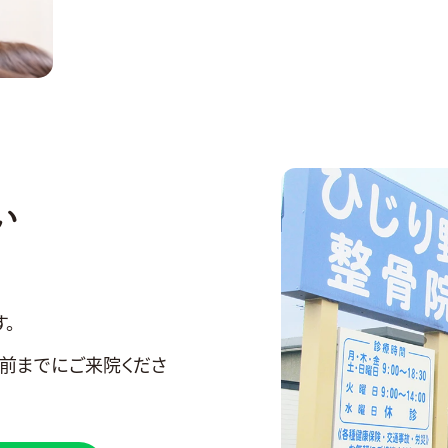
い
。
分前までにご来院くださ