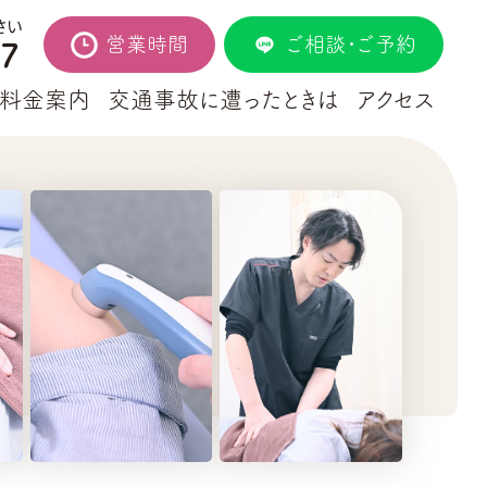
さい
営業時間
ご相談・ご予約
27
料金案内
交通事故に遭ったときは
アクセス
ー
院のご案内
動作姿勢分析
院長紹介
自費施術
お知らせ
酸素カプセル
患者様の声